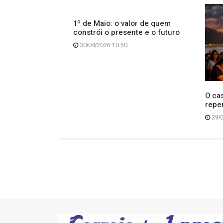
a?
1º de Maio: o valor de quem
constrói o presente e o futuro
30/04/2026 10:50
O ca
repe
29/0