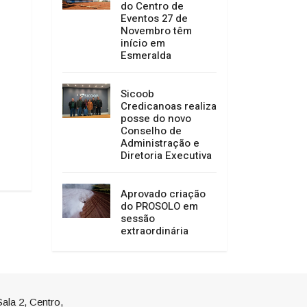
do Centro de
Eventos 27 de
Novembro têm
Outubro Rosa: Entre o alerta e a
O Dia do Idoso: Co
início em
esperança
Refletir e Agir
Esmeralda
16/10/2025 09:54
13/10/2025 08:57
Sicoob
Credicanoas realiza
posse do novo
Conselho de
Administração e
Diretoria Executiva
Aprovado criação
do PROSOLO em
sessão
extraordinária
ala 2, Centro,