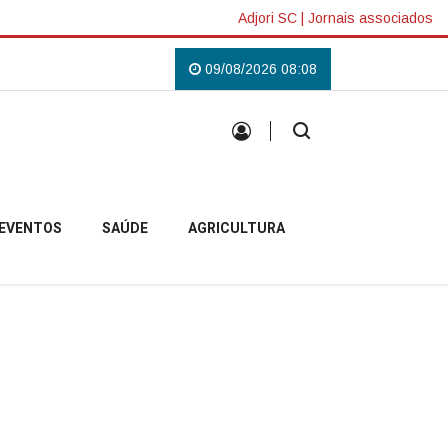
Adjori SC
|
Jornais associados
a Agosto Lilás em Campo Belo do Sul
09/08/2026 08:08
Uma tradição que voltou a reunir a
EVENTOS
SAÚDE
AGRICULTURA