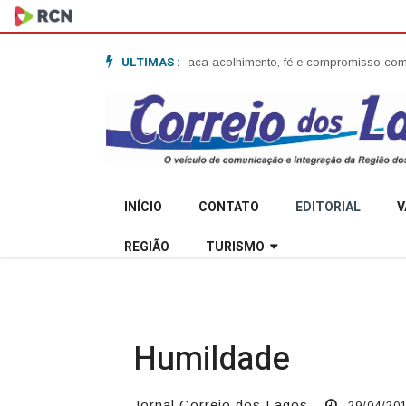
ULTIMAS :
issão em Anita Garibaldi e destaca acolhimento, fé e compromisso com a
INÍCIO
CONTATO
EDITORIAL
V
REGIÃO
TURISMO
Humildade
Jornal Correio dos Lagos
29/04/201