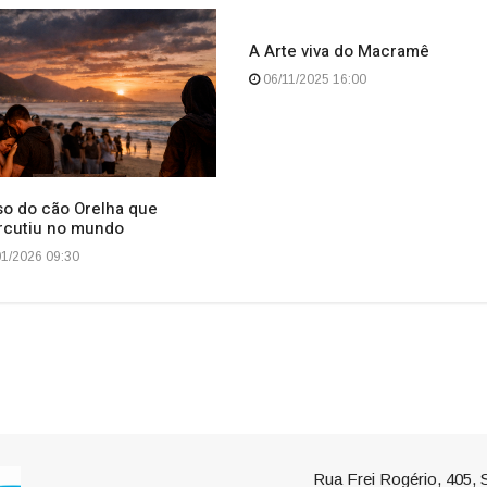
A Arte viva do Macramê
06/11/2025 16:00
so do cão Orelha que
rcutiu no mundo
1/2026 09:30
Rua Frei Rogério, 405, S