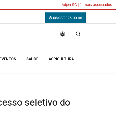
Adjori SC
|
Jornais associados
ilás em Campo Belo do Sul
Uma tradição que voltou a reunir a comunidad
08/08/2026 00:06
EVENTOS
SAÚDE
AGRICULTURA
cesso seletivo do