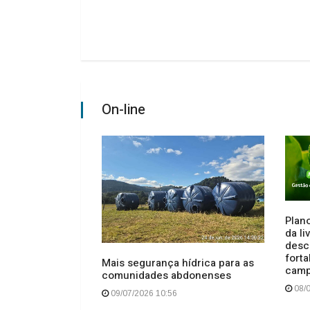
On-line
Plano
da l
desc
ndidas pela
forta
Mais segurança hídrica para as
e Anita Garibaldi
cam
comunidades abdonenses
s
08/0
09/07/2026 10:56