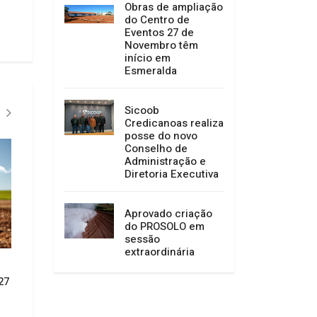
Obras de ampliação
do Centro de
Eventos 27 de
Novembro têm
início em
Esmeralda
Sicoob
Credicanoas realiza
posse do novo
Conselho de
Administração e
Diretoria Executiva
Aprovado criação
do PROSOLO em
sessão
extraordinária
CONVITE À POPULAÇÃO DE
Câmara de Vereado
27
ABDON BATISTA
Garibaldi concede 
Cidadão Anitense 
02/07/2026 14:52
especial