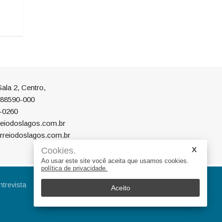
01/07/2026 14:52
ala 2, Centro,
P 88590-000
-0260
eiodoslagos.com.br
rreiodoslagos.com.br
Cookies.
Ao usar este site você aceita que usamos cookies.
política de privacidade.
ntrevista
Eleições
Educação
Aceito