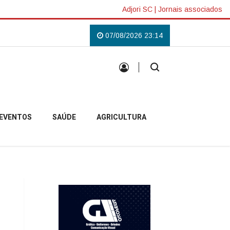
Adjori SC
|
Jornais associados
Lilás em Campo Belo do Sul
Uma tradição que voltou a reunir a comunidad
07/08/2026 23:14
EVENTOS
SAÚDE
AGRICULTURA