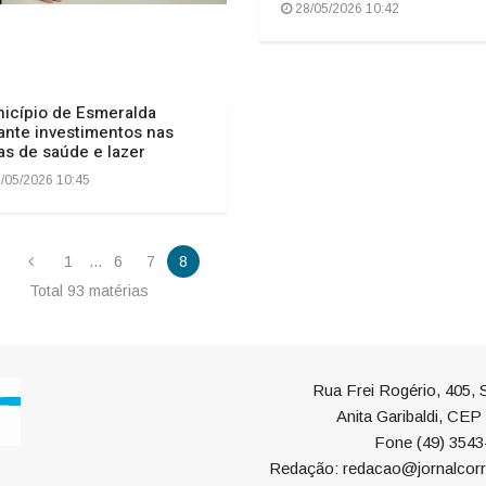
28/05/2026 10:42
icípio de Esmeralda
ante investimentos nas
as de saúde e lazer
/05/2026 10:45
1
...
6
7
8
Total 93 matérias
Rua Frei Rogério, 405, S
Anita Garibaldi, CE
Fone (49) 3543
Redação: redacao@jornalcorr