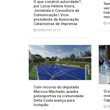
O que constrói autoridade?,
San
por Lúcia Helena Vieira,
vac
Jornalista e Consultora de
tod
Comunicação I Vice-
me
presidente da Associação
Catarinense de Imprensa
29
03/06/2026 15:13
Com recurso do deputado
Gra
Marcius Machado, quadra
inv
poliesportiva na comunidade
Cap
Della Costa avança para
licitação
28