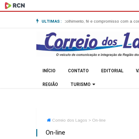
ULTIMAS :
nita Garibaldi e destaca acolhimento, fé e compromisso com a comunidad
INÍCIO
CONTATO
EDITORIAL
V
REGIÃO
TURISMO
Correio dos Lagos > On-line
On-line