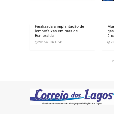
Finalizada a implantação de
Mun
lombofaixas em ruas de
gar
Esmeralda
áre
28/05/2026 10:46
28